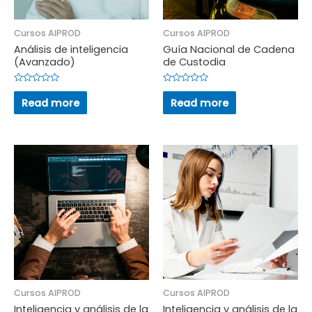
Cursos AIPROD
Cursos AIPROD
Análisis de inteligencia
Guía Nacional de Cadena
(Avanzado)
de Custodia
R
R
a
a
Read more
Read more
t
t
e
e
d
d
0
0
o
o
u
u
t
t
o
o
f
f
5
5
Cursos AIPROD
Cursos AIPROD
Inteligencia y análisis de la
Inteligencia y análisis de la